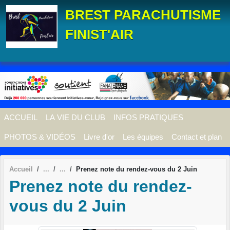
Panneau de gestion des cookies
BREST PARACHUTISME
FINIST'AIR
ACCUEIL
LA VIE DU CLUB
INFOS PRATIQUES
PHOTOS & VIDÉOS
Livre d'or
Les équipes
Contact et plan
Accueil
Prenez note du rendez-vous du 2 Juin
Prenez note du rendez-
vous du 2 Juin