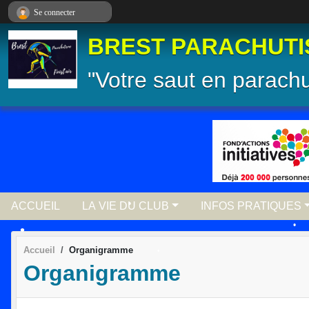
Panneau de gestion des cookies
Se connecter
BREST PARACHUTIS
"Votre saut en parach
•
ACCUEIL
LA VIE DU CLUB
INFOS PRATIQUES
•
Accueil
Organigramme
•
•
Organigramme
•