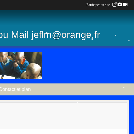
Participer au site :
•
ou Mail jeflm@orange.fr
•
•
•
Contact et plan
•
•