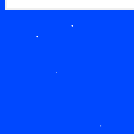
•
•
•