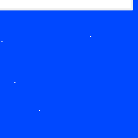
•
•
•
•
•