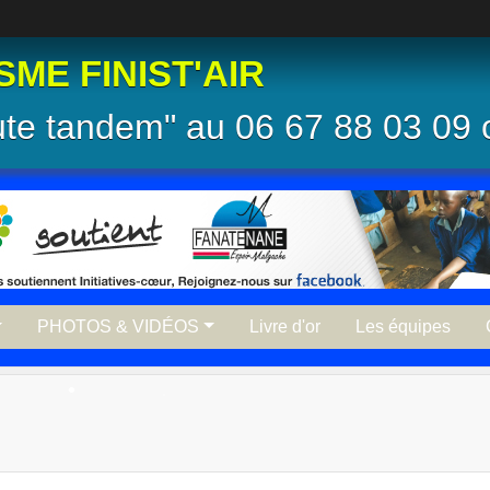
ME FINIST'AIR
ute tandem" au 06 67 88 03 09 
PHOTOS & VIDÉOS
Livre d'or
Les équipes
•